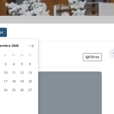
er
embre 2026
Je
Ve
Sa
Di
Filtres
3
4
5
6
10
11
12
13
17
18
19
20
24
25
26
27