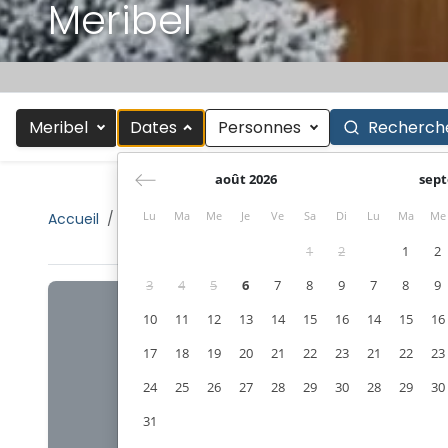
Meribel
Meribel
Dates
Personnes
Recherch
août 2026
sept
Lu
Ma
Me
Je
Ve
Sa
Di
Lu
Ma
Me
Accueil
Rechercher
Les 3 Vallées
Meribel
1
2
1
2
3
4
5
6
7
8
9
7
8
9
10
11
12
13
14
15
16
14
15
16
17
18
19
20
21
22
23
21
22
23
24
25
26
27
28
29
30
28
29
30
31