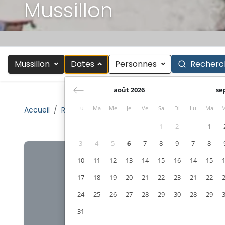
Mussillon
Mussillon
Dates
Personnes
Recherc
août 2026
se
Lu
Ma
Me
Je
Ve
Sa
Di
Lu
Ma
Accueil
Rechercher
Les 3 Vallées
Meribel
Mussi
1
2
1
3
4
5
6
7
8
9
7
8
10
11
12
13
14
15
16
14
15
17
18
19
20
21
22
23
21
22
24
25
26
27
28
29
30
28
29
31