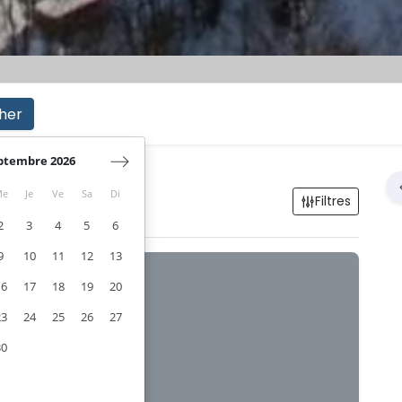
her
ptembre 2026
Me
Je
Ve
Sa
Di
llon
Filtres
2
3
4
5
6
9
10
11
12
13
16
17
18
19
20
23
24
25
26
27
30